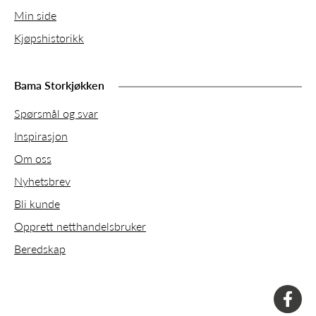
Min side
Kjøpshistorikk
Bama Storkjøkken
Spørsmål og svar
Inspirasjon
Om oss
Nyhetsbrev
Bli kunde
Opprett netthandelsbruker
Beredskap
faceboo