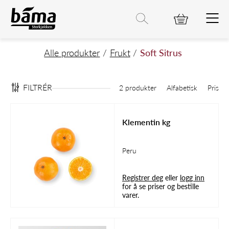
Soft Sitrus
Hovedinnhold
Hovedmeny
Søk etter
Søk
Hovedmeny
Alle produkter
Frukt
Soft Sitrus
FILTRÉR
2 produkter
Alfabetisk
Pris
Klementin kg
Peru
Registrer deg
eller
logg inn
for å se priser og bestille
varer.