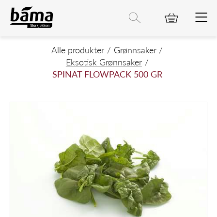
SPINAT FLOWPACK 500 GR
Hovedinnhold
Hovedmeny
Søk etter
Søk
Hovedmeny
Alle produkter
Grønnsaker
Eksotisk Grønnsaker
SPINAT FLOWPACK 500 GR