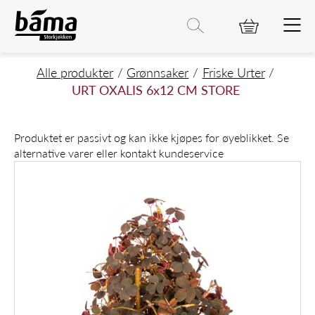
URT OXALIS 6x12 CM STORE
Hovedinnhold
Hovedmeny
Søk etter
Søk
Hovedmeny
Alle produkter
Grønnsaker
Friske Urter
URT OXALIS 6x12 CM STORE
Produktet er passivt og kan ikke kjøpes for øyeblikket. Se
alternative varer eller kontakt kundeservice