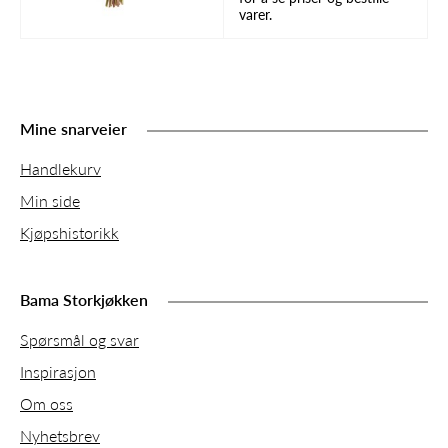
varer.
Mine snarveier
Handlekurv
Min side
Kjøpshistorikk
Bama Storkjøkken
Spørsmål og svar
Inspirasjon
Om oss
Nyhetsbrev