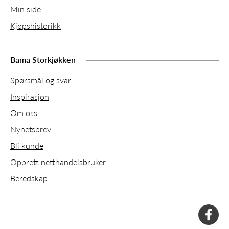
Min side
Kjøpshistorikk
Bama Storkjøkken
Spørsmål og svar
Inspirasjon
Om oss
Nyhetsbrev
Bli kunde
Opprett netthandelsbruker
Beredskap
faceboo