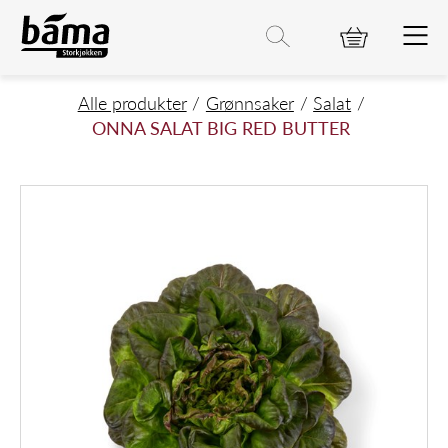
ONNA SALAT BIG RED BUTTER
Hovedinnhold
Hovedmeny
Søk etter
Søk
Hovedmeny
Alle produkter
Grønnsaker
Salat
ONNA SALAT BIG RED BUTTER