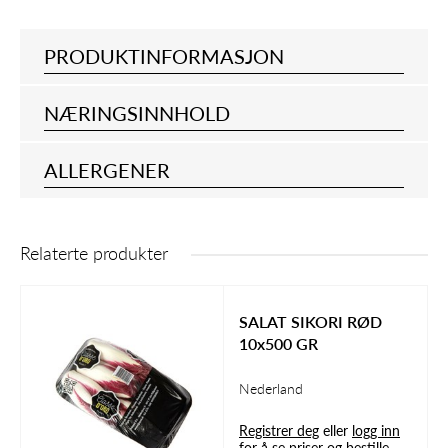
PRODUKTINFORMASJON
NÆRINGSINNHOLD
ALLERGENER
Relaterte produkter
SALAT SIKORI RØD
10x500 GR
Nederland
Registrer deg
eller
logg inn
for å se priser og bestille