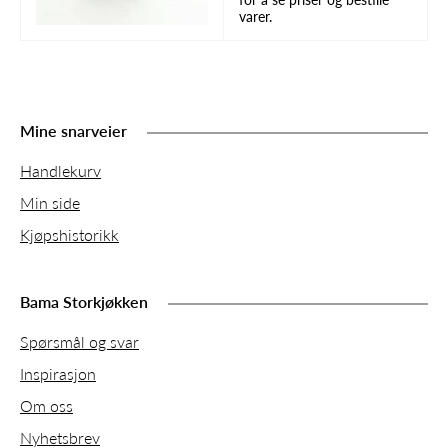
varer.
Mine snarveier
Handlekurv
Min side
Kjøpshistorikk
Bama Storkjøkken
Spørsmål og svar
Inspirasjon
Om oss
Nyhetsbrev