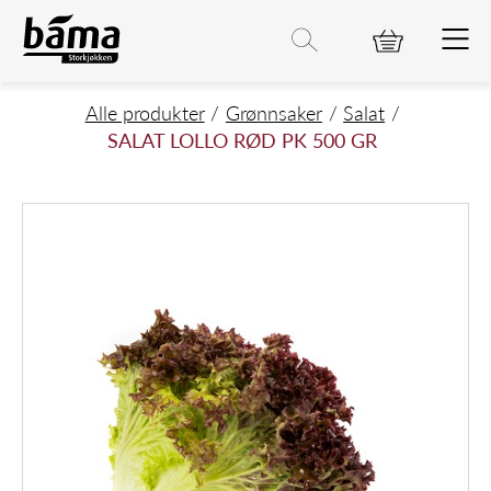
SALAT LOLLO RØD PK 500 GR
Hovedinnhold
Hovedmeny
Søk etter
Søk
Hovedmeny
Alle produkter
Grønnsaker
Salat
SALAT LOLLO RØD PK 500 GR