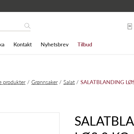
2 KG
Søk
ka
Kontakt
Nyhetsbrev
Tilbud
e produkter
Grønnsaker
Salat
SALATBLANDING LØS
SALATBL