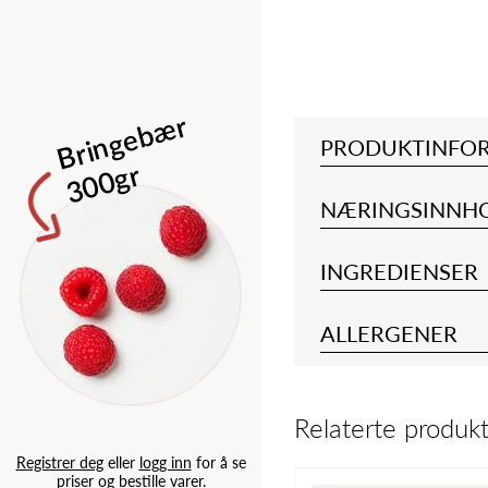
Isbergsalat 
B
ri
n
g
e
b
æ
r
3
0
0
g
PRODUKTINFO
r
NÆRINGSINNH
INGREDIENSER
ALLERGENER
Relaterte produk
Registrer deg
eller
logg inn
for
priser og bestille varer.
Registrer deg
eller
logg inn
for å se
priser og bestille varer.