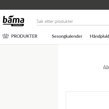
SALATBLANDING LØS 
Hovedinnhold
Hovedmeny
Søk etter
PRODUKTER
Sesongkalender
Håndpluk
All
Hovedmeny