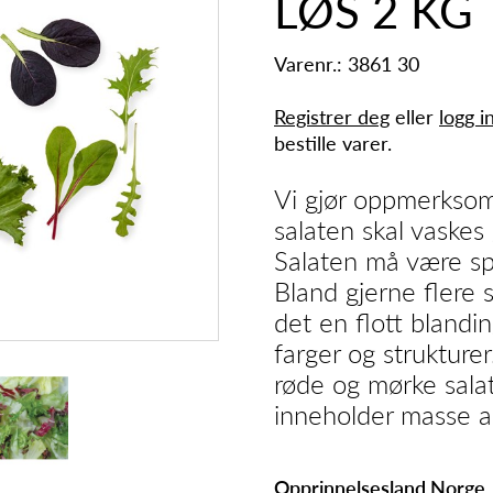
LØS 2 KG
Varenr.: 3861 30
Registrer deg
eller
logg i
bestille varer.
Vi gjør oppmerkso
salaten skal vaskes 
Salaten må være spr
Bland gjerne flere s
det en flott blandi
farger og strukturer
røde og mørke sala
inneholder masse a
Opprinnelsesland Norge