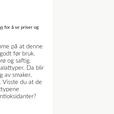
nn
for å se priser og
mme på at denne
godt før bruk.
ø og saftig.
alattyper. Da blir
ng av smaker,
. Visste du at de
ttypene
ntioksidanter?