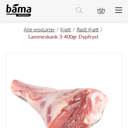
Lammeskank 3-400gr Dypfryst
Hovedinnhold
Hovedmeny
Søk etter
Søk
Hovedmeny
Alle produkter
Kjøtt
Rødt Kjøtt
Lammeskank 3-400gr Dypfryst