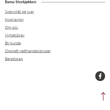
Bama Storkjøkken
Spørsmål og svar
Inspirasjon
Om oss
Nyhetsbrev
Bli kunde
Opprett netthandelsbruker
Beredskap
faceboo