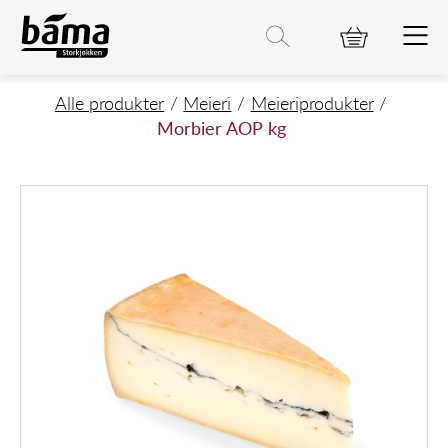
Morbier AOP kg
Hovedinnhold
Hovedmeny
Søk etter
Søk
Hovedmeny
Alle produkter
Meieri
Meieriprodukter
Morbier AOP kg