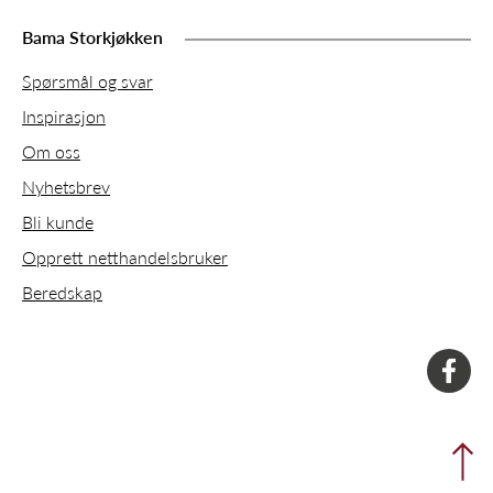
Bama Storkjøkken
Spørsmål og svar
Inspirasjon
Om oss
Nyhetsbrev
Bli kunde
Opprett netthandelsbruker
Beredskap
faceboo