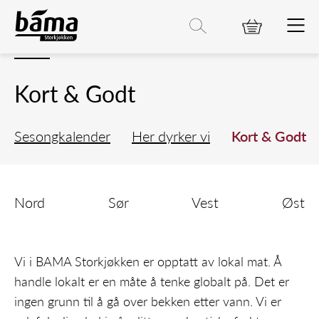
Her dyrker vi
Hovedinnhold
Hovedmeny
Søk etter
Søk
Kort & Godt
Sesongkalender
Her dyrker vi
Kort & Godt
Nord
Sør
Vest
Øst
Vi i BAMA Storkjøkken er opptatt av lokal mat. Å
handle lokalt er en måte å tenke globalt på. Det er
ingen grunn til å gå over bekken etter vann. Vi er