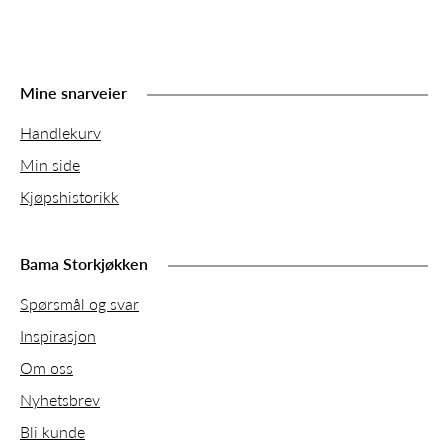
Mine snarveier
Handlekurv
Min side
Kjøpshistorikk
Bama Storkjøkken
Spørsmål og svar
Inspirasjon
Om oss
Nyhetsbrev
Bli kunde