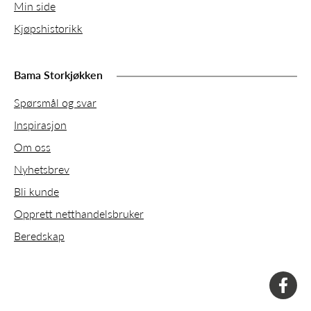
Min side
Kjøpshistorikk
Bama Storkjøkken
Spørsmål og svar
Inspirasjon
Om oss
Nyhetsbrev
Bli kunde
Opprett netthandelsbruker
Beredskap
faceboo