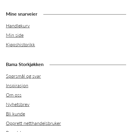
Mine snarveier
Handlekurv
Min side
Kjøpshistorikk
Bama Storkjøkken
Spørsmål og svar
Inspirasjon
Om oss
Nyhetsbrev
Bli kunde
Opprett netthandelsbruker