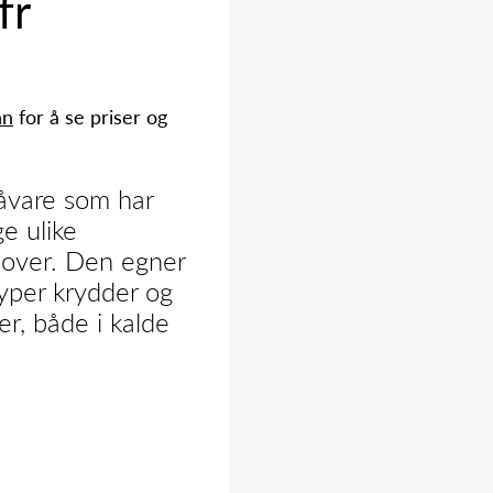
fr
nn
for å se priser og
råvare som har
ge ulike
 over. Den egner
typer krydder og
r, både i kalde