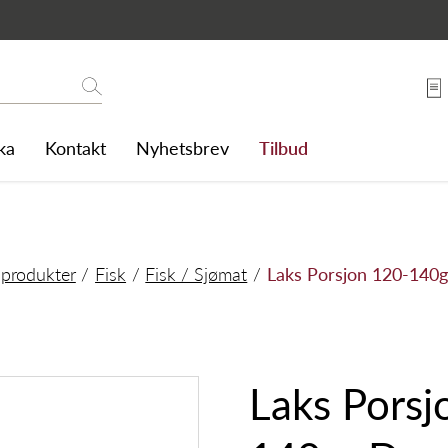
 Dypfr
Søk
ka
Kontakt
Nyhetsbrev
Tilbud
 produkter
Fisk
Fisk / Sjømat
Laks Porsjon 120-140g
Laks Porsj