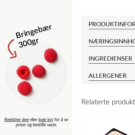
Isbergsalat 
PRODUKTINFO
B
ri
n
g
e
b
æ
r
3
0
0
g
r
NÆRINGSINNH
INGREDIENSER
ALLERGENER
Relaterte produk
Registrer deg
eller
logg inn
for
priser og bestille varer.
Registrer deg
eller
logg inn
for å se
priser og bestille varer.