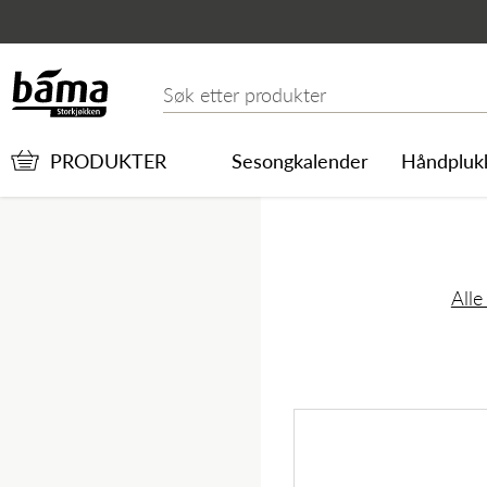
Laks Porsjon 120-140gr
Hovedinnhold
Hovedmeny
Søk etter
PRODUKTER
Sesongkalender
Håndpluk
Alle
Hovedmeny