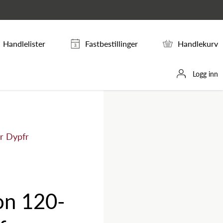
Handlelister
Fastbestillinger
Handlekurv
Logg inn
r Dypfr
on 120-