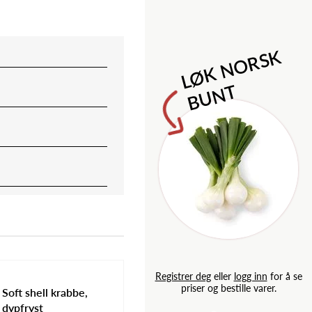
M
l
o
n
i
l
d
e
S
a
p
L
Ø
K
N
O
R
S
K
B
U
N
T
g inn
for å se
Registrer deg
eller
logg inn
for å se
e varer.
priser og bestille varer.
Soft shell krabbe,
dypfryst