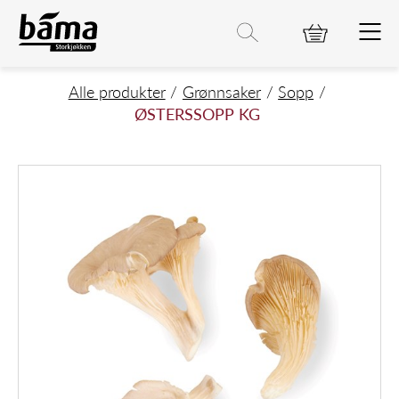
ØSTERSSOPP KG
Hovedinnhold
Hovedmeny
Søk etter
Søk
Hovedmeny
Alle produkter
Grønnsaker
Sopp
ØSTERSSOPP KG