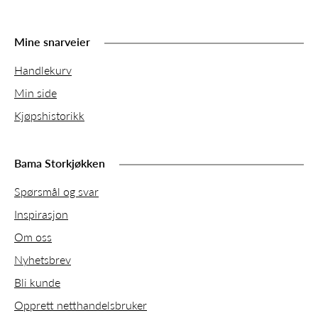
Mine snarveier
Handlekurv
Min side
Kjøpshistorikk
Bama Storkjøkken
Spørsmål og svar
Inspirasjon
Om oss
Nyhetsbrev
Bli kunde
Opprett netthandelsbruker