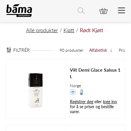
Rødt Kjøtt
Hovedinnhold
Hovedmeny
Søk etter
Søk
Hovedmeny
Alle produkter
Kjøtt
Rødt Kjøtt
FILTRÉR
90 produkter
Alfabetisk
Pris
Vilt Demi Glace Salsus 1
L
Norge
Registrer deg
eller
logg inn
for å se priser og bestille
varer.