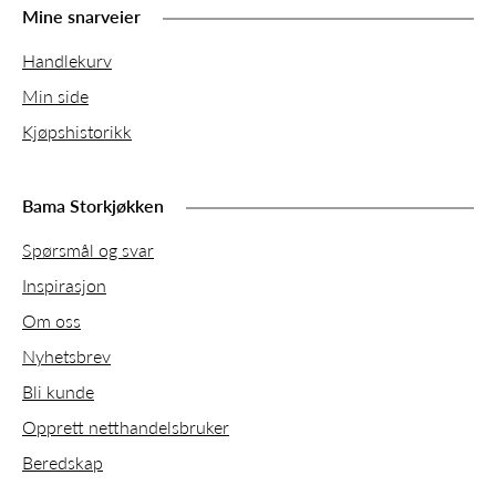
Mine snarveier
Handlekurv
Min side
Kjøpshistorikk
Bama Storkjøkken
Spørsmål og svar
Inspirasjon
Om oss
Nyhetsbrev
Bli kunde
Opprett netthandelsbruker
Beredskap