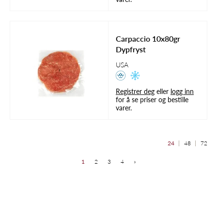
Carpaccio 10x80gr
Dypfryst
USA
Registrer deg
eller
logg inn
for å se priser og bestille
varer.
24
48
72
1
2
3
4
»