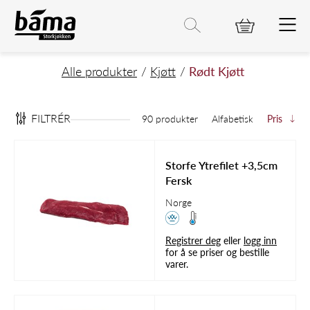
Rødt Kjøtt
Hovedinnhold
Hovedmeny
Søk etter
Søk
Hovedmeny
Alle produkter
Kjøtt
Rødt Kjøtt
FILTRÉR
90 produkter
Alfabetisk
Pris
Storfe Ytrefilet +3,5cm
Fersk
Norge
Registrer deg
eller
logg inn
for å se priser og bestille
varer.