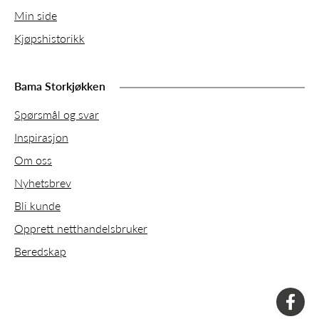
Min side
Kjøpshistorikk
Bama Storkjøkken
Spørsmål og svar
Inspirasjon
Om oss
Nyhetsbrev
Bli kunde
Opprett netthandelsbruker
Beredskap
faceboo