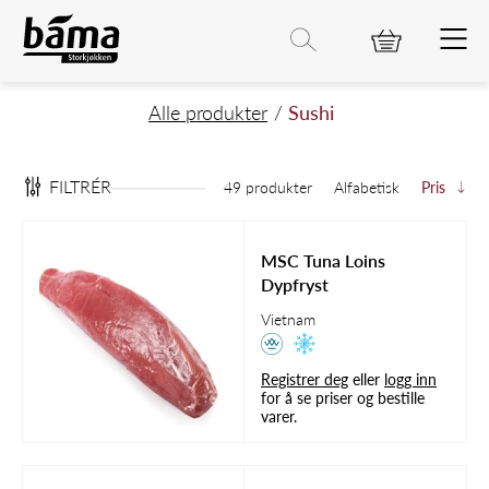
Sushi
Hovedinnhold
Hovedmeny
Søk etter
Søk
Hovedmeny
Alle produkter
Sushi
FILTRÉR
49 produkter
Alfabetisk
Pris
MSC Tuna Loins
Dypfryst
Vietnam
Registrer deg
eller
logg inn
for å se priser og bestille
varer.