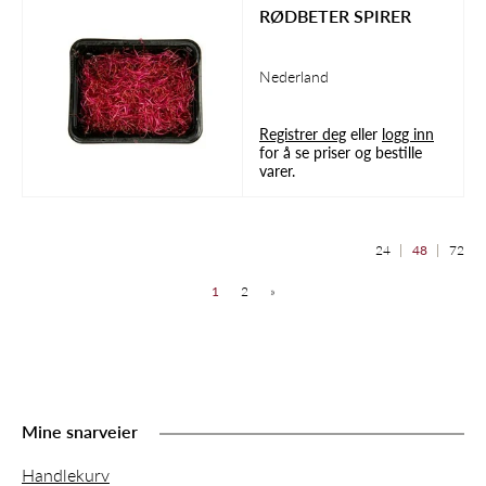
RØDBETER SPIRER
Nederland
Registrer deg
eller
logg inn
for å se priser og bestille
varer.
24
48
72
1
2
»
Mine snarveier
Handlekurv