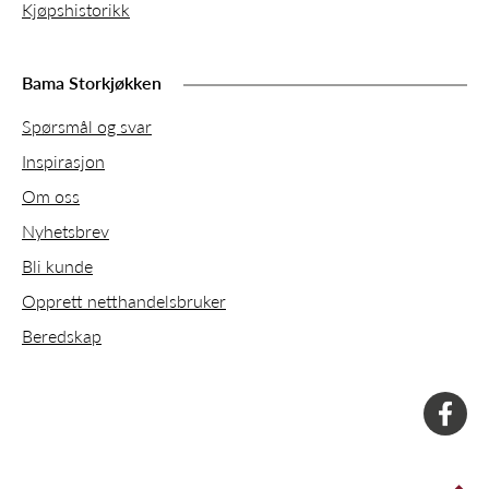
Kjøpshistorikk
Bama Storkjøkken
Spørsmål og svar
Inspirasjon
Om oss
Nyhetsbrev
Bli kunde
Opprett netthandelsbruker
Beredskap
faceboo