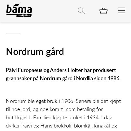
Nordrum gård
Hovedinnhold
Hovedmeny
Søk etter
Søk
Nordrum gård
Päivi Europaeus og Anders Holter har produsert
grønnsaker på Nordrum gård i Nordlia siden 1986.
Nordrum ble eget bruk i 1906. Senere ble det kjøpt
til noe jord, og noe kom til som betaling for
butikkgjeld. Familien kjøpte bruket i 1934. I dag
dyrker Päivi og Hans brokkoli, blomkål, kinakål og