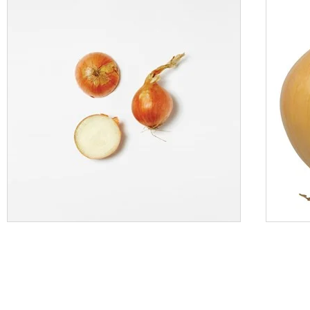
LØK 2 PK
GARTNER