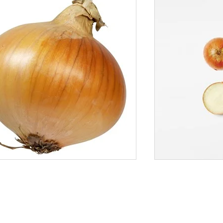
L
LØK 5 KG.