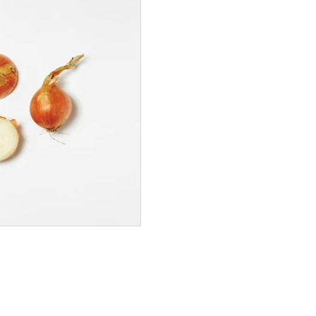
ØK 70+
KG