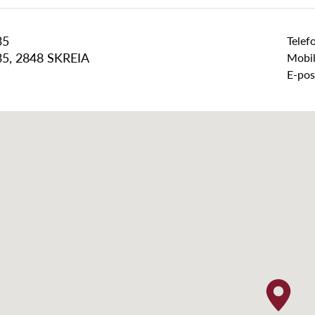
35
Telef
35, 2848 SKREIA
Mobil
E-pos