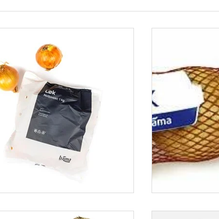
LØK 1 KG
St