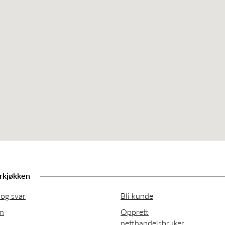
rkjøkken
og svar
Bli kunde
on
Opprett
netthandelsbruker