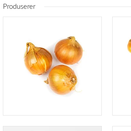
Produserer
LAVPRIS
GUL LØK
15KG