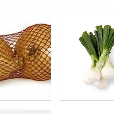
Løk I
LØK
rømpe 4
NORS
Pk
BUN