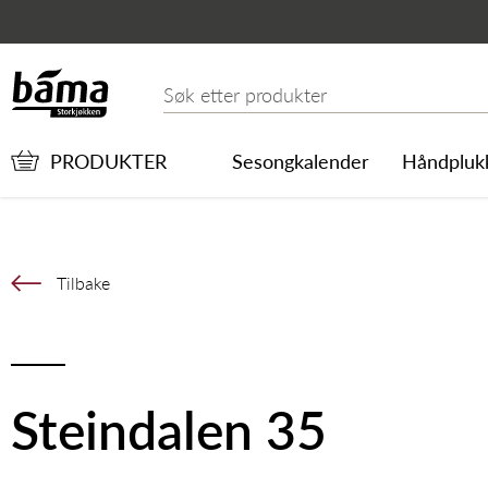
Steindalen 35
Hovedinnhold
Hovedmeny
Søk etter
PRODUKTER
Sesongkalender
Håndpluk
Tilbake
Steindalen 35