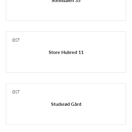
Steindalen 35
ØST
Store Hubred 11
ØST
Studsrød Gård