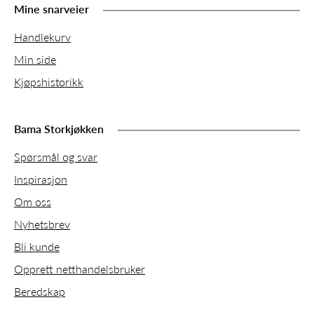
Mine snarveier
Handlekurv
Min side
Kjøpshistorikk
Bama Storkjøkken
Spørsmål og svar
Inspirasjon
Om oss
Nyhetsbrev
Bli kunde
Opprett netthandelsbruker
Beredskap