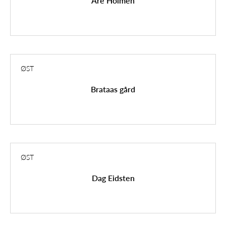
Are Holmen
ØST
Brataas gård
ØST
Dag Eidsten