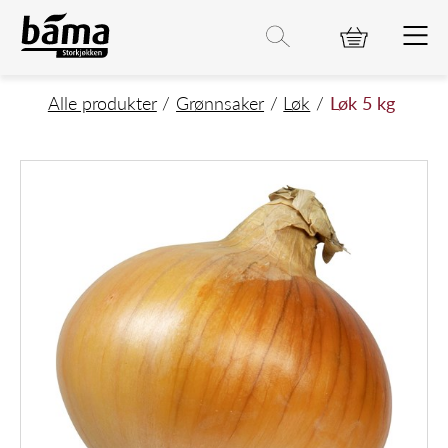
Løk 5 kg
Hovedinnhold
Hovedmeny
Søk etter
Søk
Hovedmeny
Alle produkter
Grønnsaker
Løk
Løk 5 kg