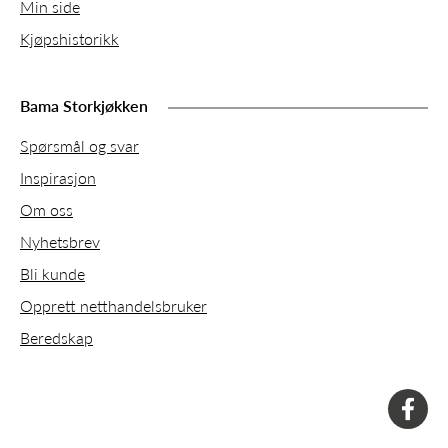
Min side
Kjøpshistorikk
Bama Storkjøkken
Spørsmål og svar
Inspirasjon
Om oss
Nyhetsbrev
Bli kunde
Opprett netthandelsbruker
Beredskap
faceboo