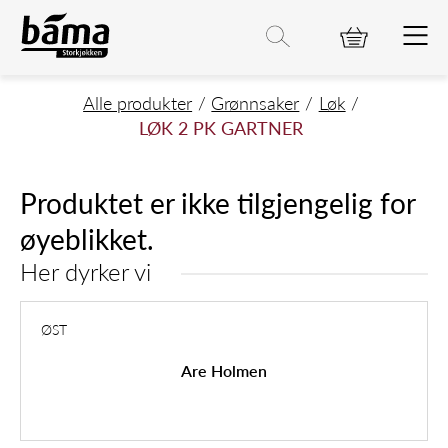
LØK 2 PK GARTNER
Hovedinnhold
Hovedmeny
Søk etter
Søk
Hovedmeny
Alle produkter
Grønnsaker
Løk
LØK 2 PK GARTNER
Produktet er ikke tilgjengelig for
øyeblikket.
Her dyrker vi
ØST
Are Holmen