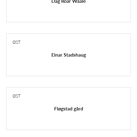
Dag Roar Waale
ØST
Einar Stadshaug
ØST
Fløgstad gård