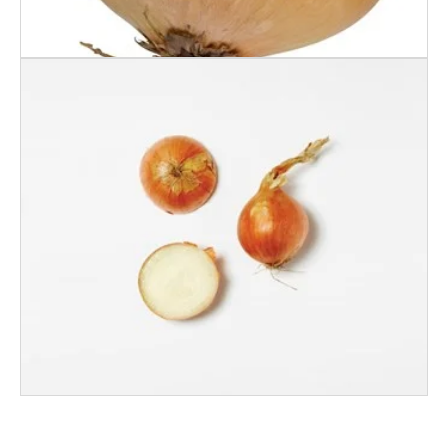
LØK 70+ KG