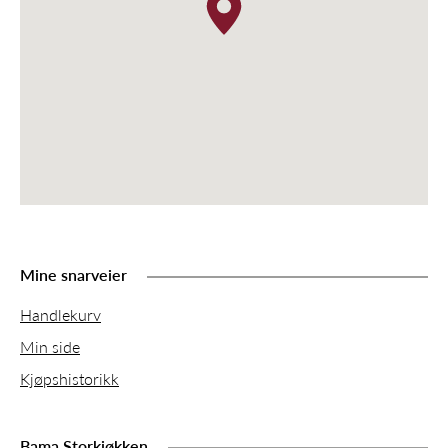
Mine snarveier
Handlekurv
Min side
Kjøpshistorikk
Bama Storkjøkken