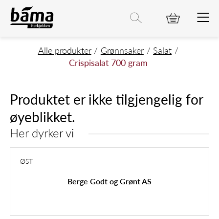
Crispisalat 700 gram
Hovedinnhold
Hovedmeny
Søk etter
Søk
Hovedmeny
Alle produkter
Grønnsaker
Salat
Crispisalat 700 gram
Produktet er ikke tilgjengelig for
øyeblikket.
Her dyrker vi
ØST
Berge Godt og Grønt AS