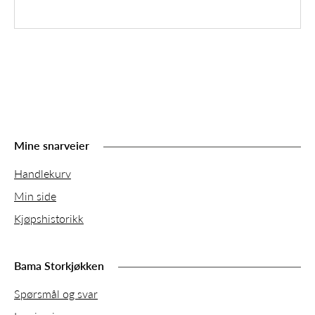
Mine snarveier
Handlekurv
Min side
Kjøpshistorikk
Bama Storkjøkken
Spørsmål og svar