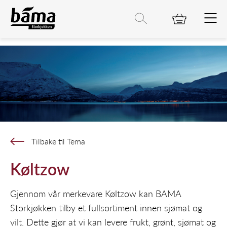
Køltzow
Hovedinnhold
Hovedmeny
Søk etter
Søk
Tilbake til Tema
Køltzow
Gjennom vår merkevare Køltzow kan BAMA
Storkjøkken tilby et fullsortiment innen sjømat og
vilt. Dette gjør at vi kan levere frukt, grønt, sjømat og