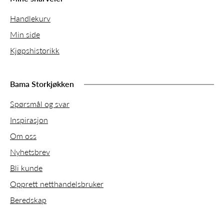
Handlekurv
Min side
Kjøpshistorikk
Bama Storkjøkken
Spørsmål og svar
Inspirasjon
Om oss
Nyhetsbrev
Bli kunde
Opprett netthandelsbruker
Beredskap