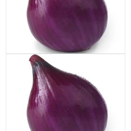
RØDLØK 2-PK
Rødløk Strømpe 2Pk,
375 Gr.