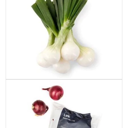
LØK NORSK BUNT
RØDLØK 1KG