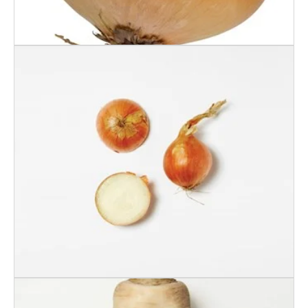
LØK 70+ KG