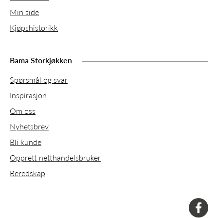
Min side
Kjøpshistorikk
Bama Storkjøkken
Spørsmål og svar
Inspirasjon
Om oss
Nyhetsbrev
Bli kunde
Opprett netthandelsbruker
Beredskap
faceboo