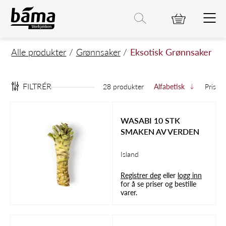
Eksotisk Grønnsaker
Hovedinnhold
Hovedmeny
Søk etter
Søk
Hovedmeny
Alle produkter
Grønnsaker
Eksotisk Grønnsaker
FILTRÉR
28 produkter
Alfabetisk
Pris
WASABI 10 STK
SMAKEN AV VERDEN
Island
Registrer deg
eller
logg inn
for å se priser og bestille
varer.