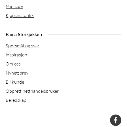
Min side
Kjøpshistorikk
Bama Storkjøkken
Spørsmål og svar
Inspirasjon
Om oss
Nyhetsbrev
Bli kunde
Opprett netthandelsbruker
Beredskap
faceboo