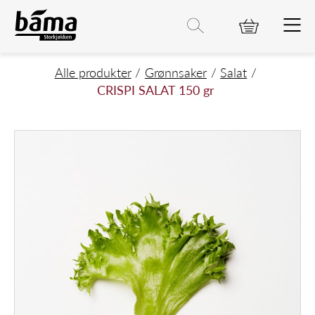
CRISPI SALAT 150 gr
Hovedinnhold
Hovedmeny
Søk etter
Søk
Hovedmeny
Alle produkter
Grønnsaker
Salat
CRISPI SALAT 150 gr