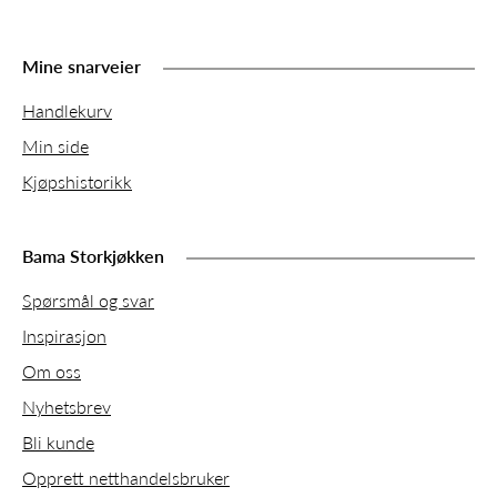
Mine snarveier
Handlekurv
Min side
Kjøpshistorikk
Bama Storkjøkken
Spørsmål og svar
Inspirasjon
Om oss
Nyhetsbrev
Bli kunde
Opprett netthandelsbruker