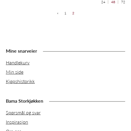
24
48
72
«
1
2
Mine snarveier
Handlekurv
Min side
Kjøpshistorikk
Bama Storkjøkken
Spørsmål og svar
Inspirasjon