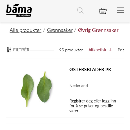
Øvrig Grønnsaker
Hovedinnhold
Hovedmeny
Søk etter
Søk
Hovedmeny
Alle produkter
Grønnsaker
Øvrig Grønnsaker
FILTRÉR
95 produkter
Alfabetisk
Pris
ØSTERSBLADER PK
Nederland
Registrer deg
eller
logg inn
for å se priser og bestille
varer.